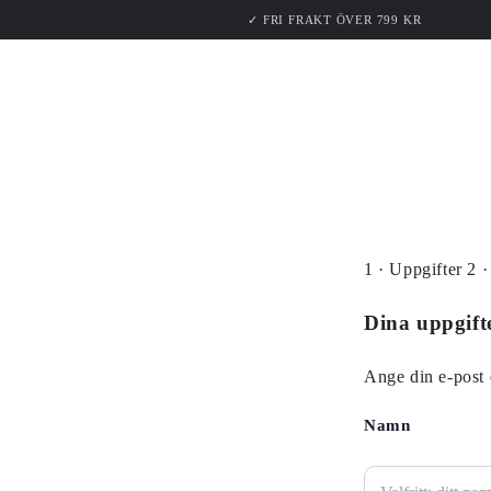
PROD
HOPPA TILL
✓ FRI FRAKT ÖVER 799 KR
INNEHÅLLET