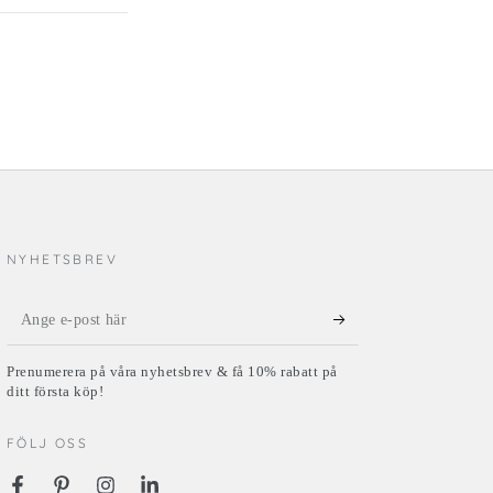
NYHETSBREV
Ange
e-
Prenumerera på våra nyhetsbrev & få 10% rabatt på
post
ditt första köp!
här
FÖLJ OSS