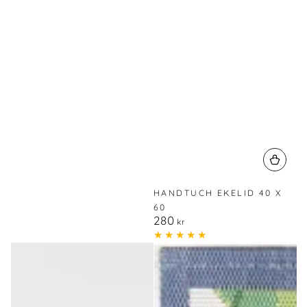
HANDTUCH EKELID 40 X
60
280
Regulärer
kr
Preis