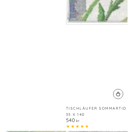
TISCHLÄUFER SOMMARTID
35 X 140
540
Regulärer
kr
Preis