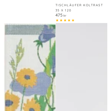
TISCHLÄUFER KOLTRAST
35 X 120
475
Regulärer
kr
Preis