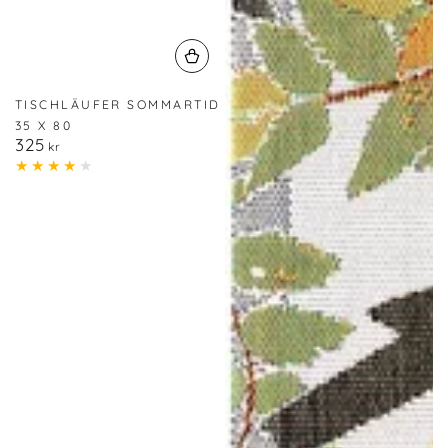
TISCHLÄUFER SOMMARTID
35 X 80
325
Regulärer
kr
Preis