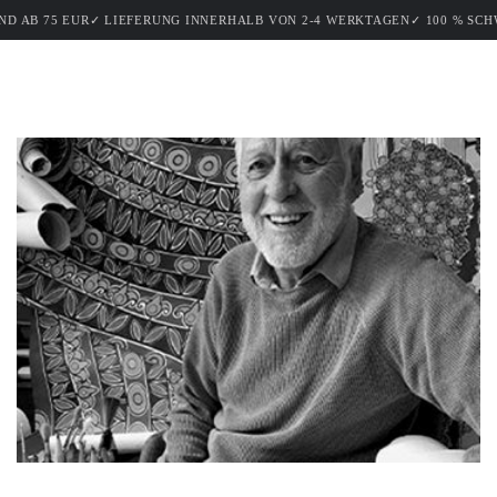
Warenko
ZUM INHALT
LIEFERUNG INNERHALB VON 2-4 WERKTAGEN
✓ 100 % SCHWEDISCHES HA
SPRINGEN